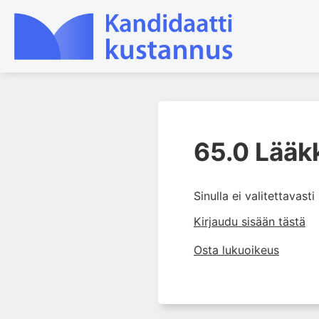
1. Johdanto farmakologiaan
65.0 Lääk
2. Lääkkeiden kemia
3. Lääkekehitys
4. Lääkeaineiden
Sinulla ei valitettavast
vaikutusmekanismit: reseptorit*
Kirjaudu sisään tästä
5. Farmakokinetiikka
Osta lukuoikeus
6. Vierasainemetabolia
7. Lääkkeen annos, pitoisuus ja
vaste
8. Lääkemuodot ja antoreitit