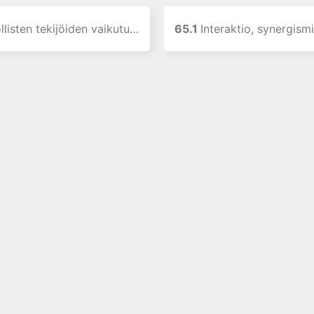
sten tekijöiden vaikutus lääkehoitoon
65.1
Interaktio, synergismi ja