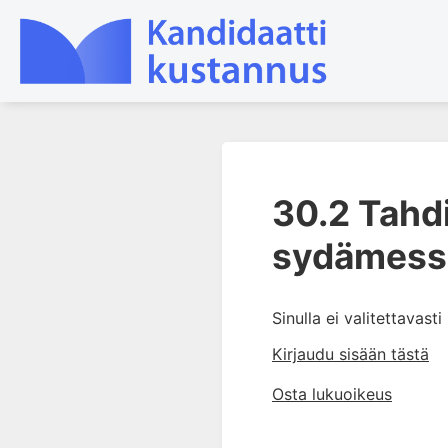
1. Johdanto farmakologiaan
30.2 Tahdi
2. Lääkkeiden kemia
3. Lääkekehitys
sydämess
4. Lääkeaineiden
vaikutusmekanismit: reseptorit*
Sinulla ei valitettavast
5. Farmakokinetiikka
6. Vierasainemetabolia
Kirjaudu sisään tästä
7. Lääkkeen annos, pitoisuus ja
Osta lukuoikeus
vaste
8. Lääkemuodot ja antoreitit