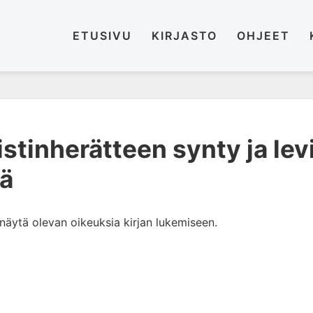
ETUSIVU
KIRJASTO
OHJEET
stinherätteen synty ja le
ä
i näytä olevan oikeuksia kirjan lukemiseen.