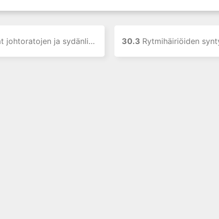
oratojen ja sydänlihaksen sähköisessä toiminnassa
30.3
Rytmihäiriöiden syntymekanismit ja lää