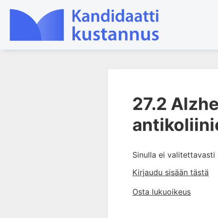
1. Johdanto farmakologiaan
27.2 Alzh
2. Lääkkeiden kemia
3. Lääkekehitys
antikoliin
4. Lääkeaineiden
vaikutusmekanismit: reseptorit*
Sinulla ei valitettavast
5. Farmakokinetiikka
6. Vierasainemetabolia
Kirjaudu sisään tästä
7. Lääkkeen annos, pitoisuus ja
Osta lukuoikeus
vaste
8. Lääkemuodot ja antoreitit