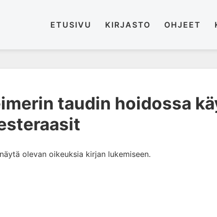
ETUSIVU
KIRJASTO
OHJEET
eimerin taudin hoidossa kä
iesteraasit
i näytä olevan oikeuksia kirjan lukemiseen.