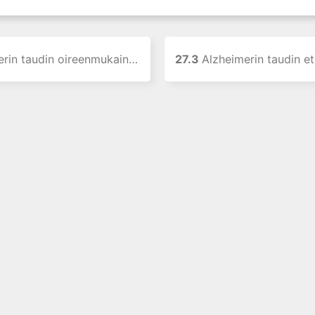
 taudin oireenmukainen lääkehoito
27.3
Alzheimerin taudin etenemistä hidastavien lääkeain