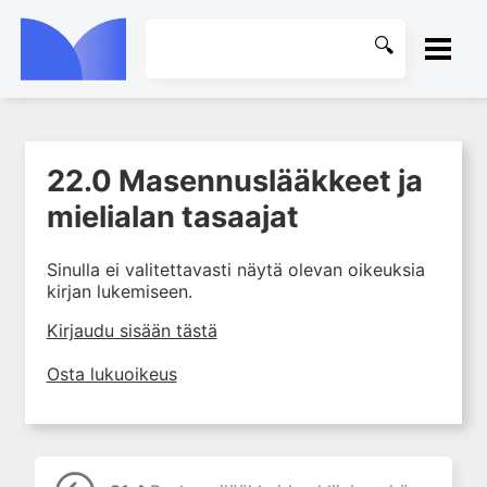
ETUSIVU
22.0 Masennuslääkkeet ja
1. Johdanto farmakologiaan
KIRJASTO
mielialan tasaajat
2. Lääkkeiden kemia
OHJEET
3. Lääkekehitys
Sinulla ei valitettavasti näytä olevan oikeuksia
4. Lääkeaineiden
kirjan lukemiseen.
KIRJAUDU SISÄÄN
vaikutusmekanismit: reseptorit*
Kirjaudu sisään tästä
5. Farmakokinetiikka
6. Vierasainemetabolia
Osta lukuoikeus
7. Lääkkeen annos, pitoisuus ja
vaste
8. Lääkemuodot ja antoreitit