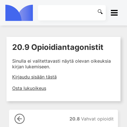
ETUSIVU
20.9 Opioidiantagonistit
1. Johdanto farmakologiaan
KIRJASTO
2. Lääkkeiden kemia
Sinulla ei valitettavasti näytä olevan oikeuksia
OHJEET
3. Lääkekehitys
kirjan lukemiseen.
4. Lääkeaineiden
KIRJAUDU SISÄÄN
Kirjaudu sisään tästä
vaikutusmekanismit: reseptorit*
5. Farmakokinetiikka
Osta lukuoikeus
6. Vierasainemetabolia
7. Lääkkeen annos, pitoisuus ja
vaste
8. Lääkemuodot ja antoreitit
20.8
Vahvat opioidit