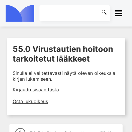
ETUSIVU
55.0 Virustautien hoitoon
1. Johdanto farmakologiaan
KIRJASTO
tarkoitetut lääkkeet
2. Lääkkeiden kemia
OHJEET
3. Lääkekehitys
Sinulla ei valitettavasti näytä olevan oikeuksia
4. Lääkeaineiden
kirjan lukemiseen.
KIRJAUDU SISÄÄN
vaikutusmekanismit: reseptorit*
Kirjaudu sisään tästä
5. Farmakokinetiikka
6. Vierasainemetabolia
Osta lukuoikeus
7. Lääkkeen annos, pitoisuus ja
vaste
8. Lääkemuodot ja antoreitit