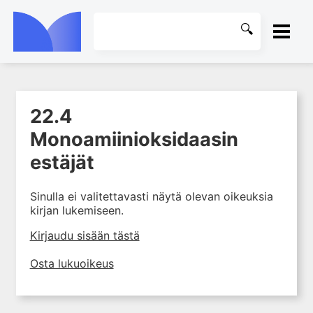
ETUSIVU
22.4
1. Johdanto farmakologiaan
KIRJASTO
Monoamiinioksidaasin
2. Lääkkeiden kemia
OHJEET
estäjät
3. Lääkekehitys
4. Lääkeaineiden
KIRJAUDU SISÄÄN
vaikutusmekanismit: reseptorit*
Sinulla ei valitettavasti näytä olevan oikeuksia
kirjan lukemiseen.
5. Farmakokinetiikka
Kirjaudu sisään tästä
6. Vierasainemetabolia
7. Lääkkeen annos, pitoisuus ja
Osta lukuoikeus
vaste
8. Lääkemuodot ja antoreitit