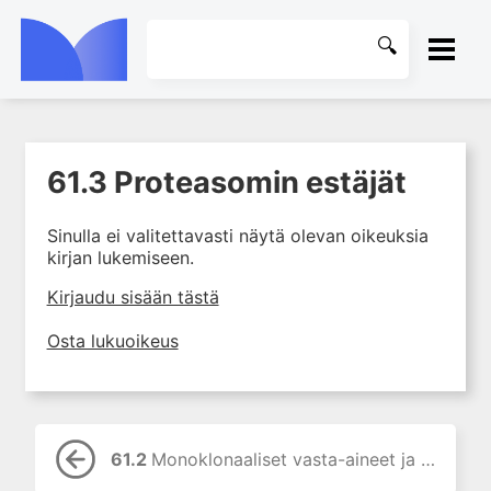
ETUSIVU
61.3 Proteasomin estäjät
1. Johdanto farmakologiaan
KIRJASTO
2. Lääkkeiden kemia
Sinulla ei valitettavasti näytä olevan oikeuksia
OHJEET
3. Lääkekehitys
kirjan lukemiseen.
4. Lääkeaineiden
KIRJAUDU SISÄÄN
Kirjaudu sisään tästä
vaikutusmekanismit: reseptorit*
5. Farmakokinetiikka
Osta lukuoikeus
6. Vierasainemetabolia
7. Lääkkeen annos, pitoisuus ja
vaste
8. Lääkemuodot ja antoreitit
61.2
Monoklonaaliset vasta-aineet ja vasta-ainekonjugaatit