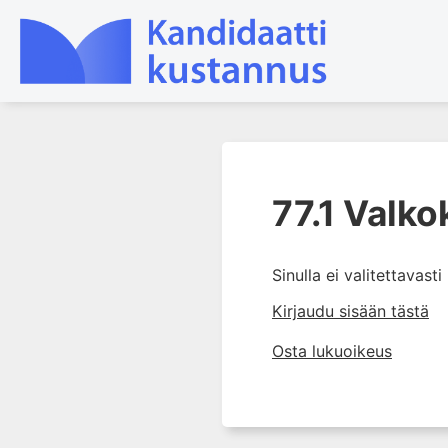
1. Johdanto farmakologiaan
77.1 Valko
2. Lääkkeiden kemia
3. Lääkekehitys
4. Lääkeaineiden
Sinulla ei valitettavast
vaikutusmekanismit: reseptorit*
Kirjaudu sisään tästä
5. Farmakokinetiikka
Osta lukuoikeus
6. Vierasainemetabolia
7. Lääkkeen annos, pitoisuus ja
vaste
8. Lääkemuodot ja antoreitit