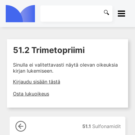
ETUSIVU
51.2 Trimetopriimi
1. Johdanto farmakologiaan
KIRJASTO
2. Lääkkeiden kemia
Sinulla ei valitettavasti näytä olevan oikeuksia
OHJEET
3. Lääkekehitys
kirjan lukemiseen.
4. Lääkeaineiden
KIRJAUDU SISÄÄN
Kirjaudu sisään tästä
vaikutusmekanismit: reseptorit*
5. Farmakokinetiikka
Osta lukuoikeus
6. Vierasainemetabolia
7. Lääkkeen annos, pitoisuus ja
vaste
8. Lääkemuodot ja antoreitit
51.1
Sulfonamidit