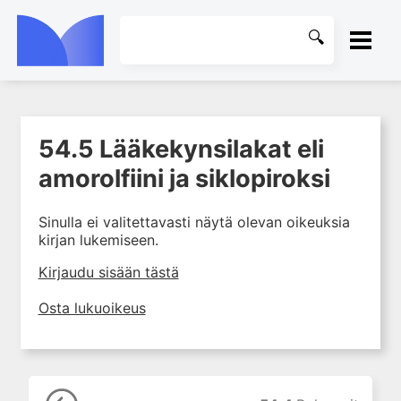
ETUSIVU
54.5 Lääkekynsilakat eli
1. Johdanto farmakologiaan
KIRJASTO
amorolfiini ja siklopiroksi
2. Lääkkeiden kemia
OHJEET
3. Lääkekehitys
Sinulla ei valitettavasti näytä olevan oikeuksia
4. Lääkeaineiden
kirjan lukemiseen.
KIRJAUDU SISÄÄN
vaikutusmekanismit: reseptorit*
Kirjaudu sisään tästä
5. Farmakokinetiikka
6. Vierasainemetabolia
Osta lukuoikeus
7. Lääkkeen annos, pitoisuus ja
vaste
8. Lääkemuodot ja antoreitit