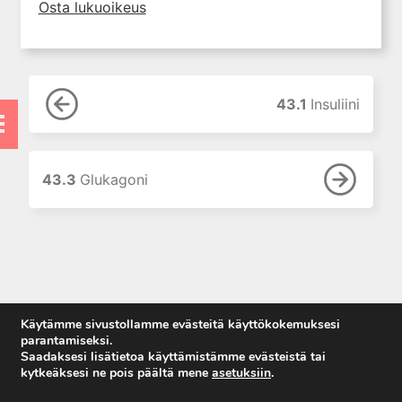
9. Neurofarmakologian
Osta lukuoikeus
perusteet
10. Kolinergistä stimulaatiota
aiheuttavat lääkkeet
11. Kolinergisiä
43.1
Insuliini
muskariinireseptoreita
salpaavat lääkkeet
12. Hermo-lihasliitokseen
vaikuttavat lääkkeet
43.3
Glukagoni
13. Adrenergisten reseptorien
agonistit (sympatomimeetit)
14. Adrenergisten reseptorien
salpaajat
15. Puudutteet
16. Histamiini ja
Käytämme sivustollamme evästeitä käyttökokemuksesi
histamiinireseptoreihin
parantamiseksi.
vaikuttavat lääkkeet
Saadaksesi lisätietoa käyttämistämme evästeistä tai
kytkeäksesi ne pois päältä mene
asetuksiin
.
17. 5-hydroksitryptamiini ja 5-
Anna palautetta
HT-reseptoreihin vaikuttavat