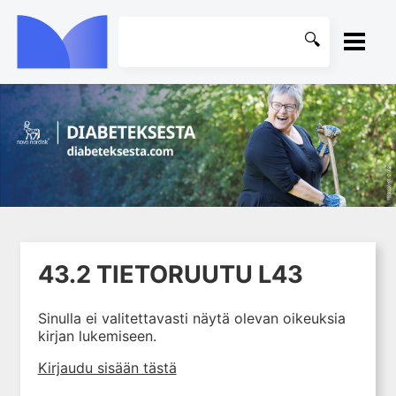
ETUSIVU
1. Johdanto farmakologiaan
KIRJASTO
2. Lääkkeiden kemia
OHJEET
3. Lääkekehitys
4. Lääkeaineiden
KIRJAUDU SISÄÄN
vaikutusmekanismit: reseptorit*
43.2 TIETORUUTU L43
5. Farmakokinetiikka
6. Vierasainemetabolia
Sinulla ei valitettavasti näytä olevan oikeuksia
7. Lääkkeen annos, pitoisuus ja
kirjan lukemiseen.
vaste
Kirjaudu sisään tästä
8. Lääkemuodot ja antoreitit