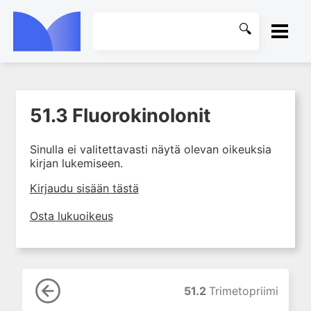
ETUSIVU
51.3 Fluorokinolonit
1. Johdanto farmakologiaan
KIRJASTO
2. Lääkkeiden kemia
Sinulla ei valitettavasti näytä olevan oikeuksia
OHJEET
3. Lääkekehitys
kirjan lukemiseen.
4. Lääkeaineiden
KIRJAUDU SISÄÄN
Kirjaudu sisään tästä
vaikutusmekanismit: reseptorit*
5. Farmakokinetiikka
Osta lukuoikeus
6. Vierasainemetabolia
7. Lääkkeen annos, pitoisuus ja
vaste
8. Lääkemuodot ja antoreitit
51.2
Trimetopriimi