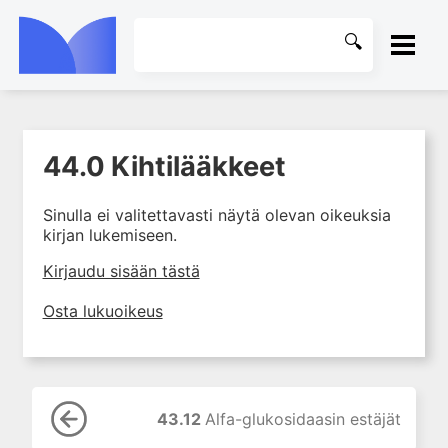
ETUSIVU
44.0 Kihtilääkkeet
1. Johdanto farmakologiaan
KIRJASTO
2. Lääkkeiden kemia
Sinulla ei valitettavasti näytä olevan oikeuksia
OHJEET
3. Lääkekehitys
kirjan lukemiseen.
4. Lääkeaineiden
KIRJAUDU SISÄÄN
Kirjaudu sisään tästä
vaikutusmekanismit: reseptorit*
5. Farmakokinetiikka
Osta lukuoikeus
6. Vierasainemetabolia
7. Lääkkeen annos, pitoisuus ja
vaste
8. Lääkemuodot ja antoreitit
43.12
Alfa-glukosidaasin estäjät