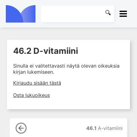
ETUSIVU
46.2 D-vitamiini
1. Johdanto farmakologiaan
KIRJASTO
2. Lääkkeiden kemia
Sinulla ei valitettavasti näytä olevan oikeuksia
OHJEET
3. Lääkekehitys
kirjan lukemiseen.
4. Lääkeaineiden
KIRJAUDU SISÄÄN
Kirjaudu sisään tästä
vaikutusmekanismit: reseptorit*
5. Farmakokinetiikka
Osta lukuoikeus
6. Vierasainemetabolia
7. Lääkkeen annos, pitoisuus ja
vaste
8. Lääkemuodot ja antoreitit
46.1
A-vitamiini