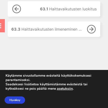
9. Neurofarmakologian
perusteet
63.1
Haittavaikutusten luokitus
10. Kolinergistä stimulaatiota
aiheuttavat lääkkeet
11. Kolinergisiä
muskariinireseptoreita
63.3
Haittavaikutusten ilmeneminen eri elinjärjestelmissä
salpaavat lääkkeet
12. Hermo-lihasliitokseen
vaikuttavat lääkkeet
13. Adrenergisten reseptorien
agonistit (sympatomimeetit)
14. Adrenergisten reseptorien
salpaajat
Käytämme sivustollamme evästeitä käyttökokemuksesi
15. Puudutteet
parantamiseksi.
Saadaksesi lisätietoa käyttämistämme evästeistä tai
16. Histamiini ja
kytkeäksesi ne pois päältä mene
asetuksiin
.
histamiinireseptoreihin
Anna palautetta
vaikuttavat lääkkeet
Tietosuojaseloste
Hyväksy
17. 5-hydroksitryptamiini ja 5-
Käyttöehdot
HT-reseptoreihin vaikuttavat