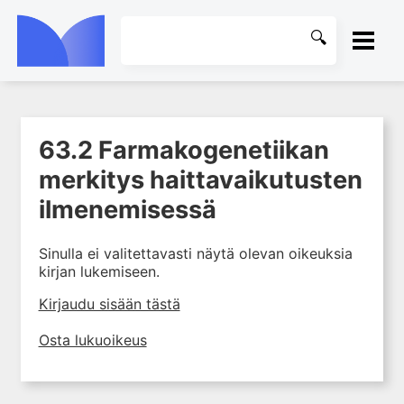
ETUSIVU
63.2 Farmakogenetiikan
1. Johdanto farmakologiaan
KIRJASTO
merkitys haittavaikutusten
2. Lääkkeiden kemia
OHJEET
ilmenemisessä
3. Lääkekehitys
4. Lääkeaineiden
KIRJAUDU SISÄÄN
vaikutusmekanismit: reseptorit*
Sinulla ei valitettavasti näytä olevan oikeuksia
kirjan lukemiseen.
5. Farmakokinetiikka
Kirjaudu sisään tästä
6. Vierasainemetabolia
7. Lääkkeen annos, pitoisuus ja
Osta lukuoikeus
vaste
8. Lääkemuodot ja antoreitit