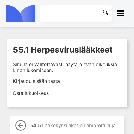
ETUSIVU
55.1 Herpesviruslääkkeet
1. Johdanto farmakologiaan
KIRJASTO
2. Lääkkeiden kemia
Sinulla ei valitettavasti näytä olevan oikeuksia
OHJEET
3. Lääkekehitys
kirjan lukemiseen.
4. Lääkeaineiden
KIRJAUDU SISÄÄN
Kirjaudu sisään tästä
vaikutusmekanismit: reseptorit*
5. Farmakokinetiikka
Osta lukuoikeus
6. Vierasainemetabolia
7. Lääkkeen annos, pitoisuus ja
vaste
8. Lääkemuodot ja antoreitit
54.5
Lääkekynsilakat eli amorolfiini ja siklopiroksi