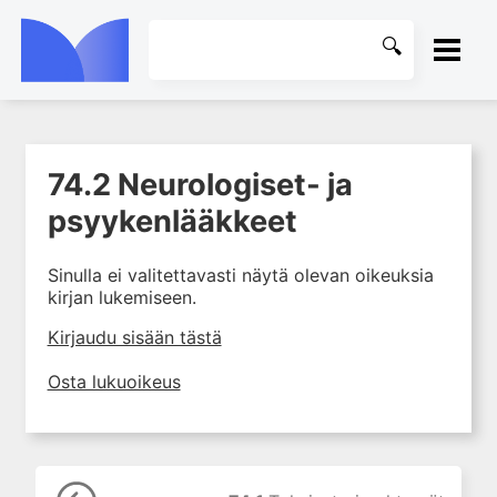
ETUSIVU
74.2 Neurologiset- ja
1. Johdanto farmakologiaan
KIRJASTO
psyykenlääkkeet
2. Lääkkeiden kemia
OHJEET
3. Lääkekehitys
Sinulla ei valitettavasti näytä olevan oikeuksia
4. Lääkeaineiden
kirjan lukemiseen.
KIRJAUDU SISÄÄN
vaikutusmekanismit: reseptorit*
Kirjaudu sisään tästä
5. Farmakokinetiikka
6. Vierasainemetabolia
Osta lukuoikeus
7. Lääkkeen annos, pitoisuus ja
vaste
8. Lääkemuodot ja antoreitit