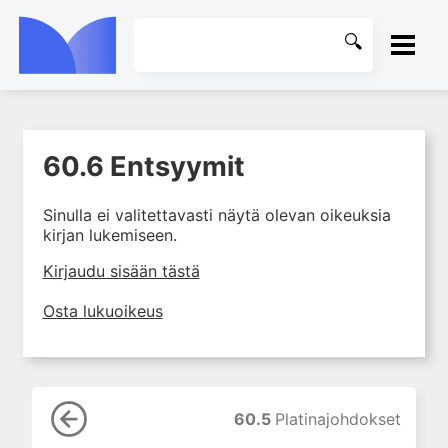
ETUSIVU
60.6 Entsyymit
1. Johdanto farmakologiaan
KIRJASTO
2. Lääkkeiden kemia
Sinulla ei valitettavasti näytä olevan oikeuksia
OHJEET
3. Lääkekehitys
kirjan lukemiseen.
4. Lääkeaineiden
KIRJAUDU SISÄÄN
Kirjaudu sisään tästä
vaikutusmekanismit: reseptorit*
5. Farmakokinetiikka
Osta lukuoikeus
6. Vierasainemetabolia
7. Lääkkeen annos, pitoisuus ja
vaste
8. Lääkemuodot ja antoreitit
60.5
Platinajohdokset