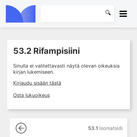
ETUSIVU
53.2 Rifampisiini
1. Johdanto farmakologiaan
KIRJASTO
2. Lääkkeiden kemia
Sinulla ei valitettavasti näytä olevan oikeuksia
OHJEET
3. Lääkekehitys
kirjan lukemiseen.
4. Lääkeaineiden
KIRJAUDU SISÄÄN
Kirjaudu sisään tästä
vaikutusmekanismit: reseptorit*
5. Farmakokinetiikka
Osta lukuoikeus
6. Vierasainemetabolia
7. Lääkkeen annos, pitoisuus ja
vaste
8. Lääkemuodot ja antoreitit
53.1
Isoniatsidi