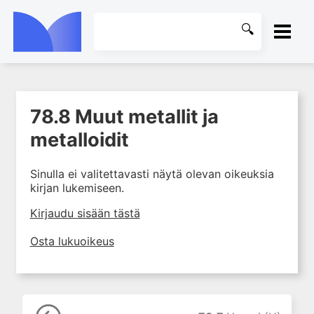
ETUSIVU
78.8 Muut metallit ja
1. Johdanto farmakologiaan
KIRJASTO
metalloidit
2. Lääkkeiden kemia
OHJEET
3. Lääkekehitys
Sinulla ei valitettavasti näytä olevan oikeuksia
4. Lääkeaineiden
kirjan lukemiseen.
KIRJAUDU SISÄÄN
vaikutusmekanismit: reseptorit*
Kirjaudu sisään tästä
5. Farmakokinetiikka
6. Vierasainemetabolia
Osta lukuoikeus
7. Lääkkeen annos, pitoisuus ja
vaste
8. Lääkemuodot ja antoreitit