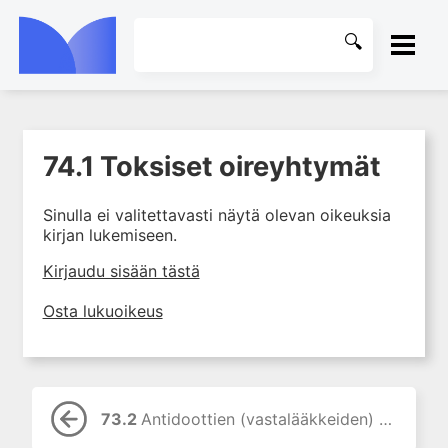
ETUSIVU
74.1 Toksiset oireyhtymät
1. Johdanto farmakologiaan
KIRJASTO
2. Lääkkeiden kemia
Sinulla ei valitettavasti näytä olevan oikeuksia
OHJEET
3. Lääkekehitys
kirjan lukemiseen.
4. Lääkeaineiden
KIRJAUDU SISÄÄN
Kirjaudu sisään tästä
vaikutusmekanismit: reseptorit*
5. Farmakokinetiikka
Osta lukuoikeus
6. Vierasainemetabolia
7. Lääkkeen annos, pitoisuus ja
vaste
8. Lääkemuodot ja antoreitit
73.2
Antidoottien (vastalääkkeiden) käyttö