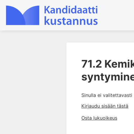
1. Johdanto farmakologiaan
71.2 Kemi
2. Lääkkeiden kemia
3. Lääkekehitys
syntymin
4. Lääkeaineiden
vaikutusmekanismit: reseptorit*
Sinulla ei valitettavast
5. Farmakokinetiikka
6. Vierasainemetabolia
Kirjaudu sisään tästä
7. Lääkkeen annos, pitoisuus ja
Osta lukuoikeus
vaste
8. Lääkemuodot ja antoreitit