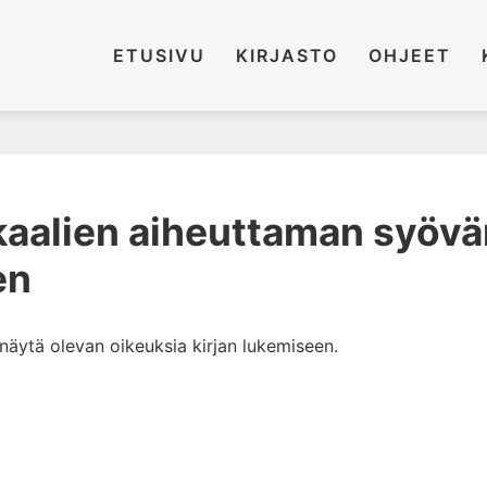
ETUSIVU
KIRJASTO
OHJEET
kaalien aiheuttaman syövä
en
i näytä olevan oikeuksia kirjan lukemiseen.