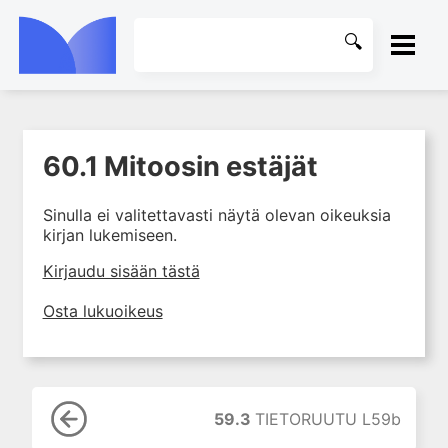
ETUSIVU
60.1 Mitoosin estäjät
1. Johdanto farmakologiaan
KIRJASTO
2. Lääkkeiden kemia
Sinulla ei valitettavasti näytä olevan oikeuksia
OHJEET
3. Lääkekehitys
kirjan lukemiseen.
4. Lääkeaineiden
KIRJAUDU SISÄÄN
Kirjaudu sisään tästä
vaikutusmekanismit: reseptorit*
5. Farmakokinetiikka
Osta lukuoikeus
6. Vierasainemetabolia
7. Lääkkeen annos, pitoisuus ja
vaste
8. Lääkemuodot ja antoreitit
59.3
TIETORUUTU L59b