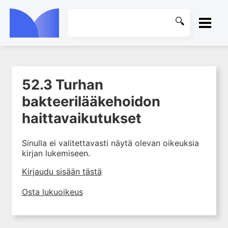
ETUSIVU
52.3 Turhan
1. Johdanto farmakologiaan
KIRJASTO
bakteerilääkehoidon
2. Lääkkeiden kemia
OHJEET
haittavaikutukset
3. Lääkekehitys
4. Lääkeaineiden
KIRJAUDU SISÄÄN
vaikutusmekanismit: reseptorit*
Sinulla ei valitettavasti näytä olevan oikeuksia
kirjan lukemiseen.
5. Farmakokinetiikka
Kirjaudu sisään tästä
6. Vierasainemetabolia
7. Lääkkeen annos, pitoisuus ja
Osta lukuoikeus
vaste
8. Lääkemuodot ja antoreitit