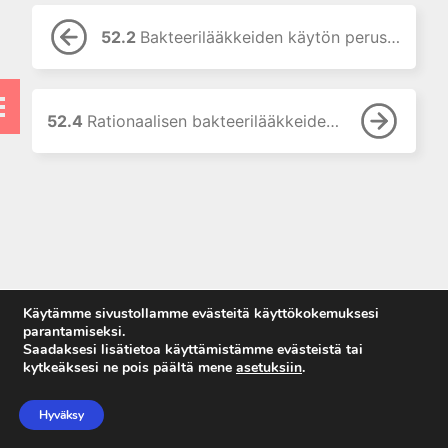
9. Neurofarmakologian
perusteet
52.2
Bakteerilääkkeiden käytön perusteet
10. Kolinergistä stimulaatiota
aiheuttavat lääkkeet
11. Kolinergisiä
muskariinireseptoreita
52.4
Rationaalisen bakteerilääkkeiden käytön toteuttaminen
salpaavat lääkkeet
12. Hermo-lihasliitokseen
vaikuttavat lääkkeet
13. Adrenergisten reseptorien
agonistit (sympatomimeetit)
14. Adrenergisten reseptorien
salpaajat
Käytämme sivustollamme evästeitä käyttökokemuksesi
15. Puudutteet
parantamiseksi.
Saadaksesi lisätietoa käyttämistämme evästeistä tai
16. Histamiini ja
kytkeäksesi ne pois päältä mene
asetuksiin
.
histamiinireseptoreihin
Anna palautetta
vaikuttavat lääkkeet
Tietosuojaseloste
Hyväksy
17. 5-hydroksitryptamiini ja 5-
Käyttöehdot
HT-reseptoreihin vaikuttavat