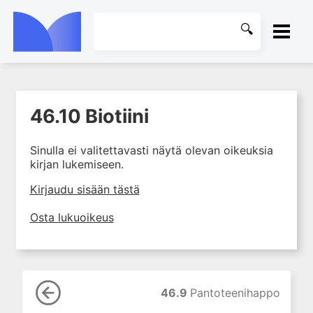
ETUSIVU
46.10 Biotiini
1. Johdanto farmakologiaan
KIRJASTO
2. Lääkkeiden kemia
Sinulla ei valitettavasti näytä olevan oikeuksia
OHJEET
3. Lääkekehitys
kirjan lukemiseen.
4. Lääkeaineiden
KIRJAUDU SISÄÄN
Kirjaudu sisään tästä
vaikutusmekanismit: reseptorit*
5. Farmakokinetiikka
Osta lukuoikeus
6. Vierasainemetabolia
7. Lääkkeen annos, pitoisuus ja
vaste
8. Lääkemuodot ja antoreitit
46.9
Pantoteenihappo