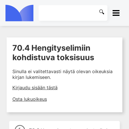
ETUSIVU
70.4 Hengityselimiin
1. Johdanto farmakologiaan
KIRJASTO
kohdistuva toksisuus
2. Lääkkeiden kemia
OHJEET
3. Lääkekehitys
Sinulla ei valitettavasti näytä olevan oikeuksia
4. Lääkeaineiden
kirjan lukemiseen.
KIRJAUDU SISÄÄN
vaikutusmekanismit: reseptorit*
Kirjaudu sisään tästä
5. Farmakokinetiikka
6. Vierasainemetabolia
Osta lukuoikeus
7. Lääkkeen annos, pitoisuus ja
vaste
8. Lääkemuodot ja antoreitit