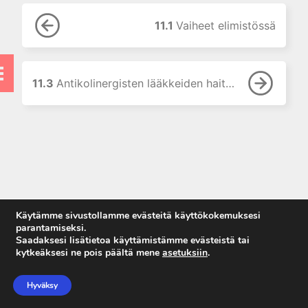
9. Neurofarmakologian
perusteet
11.1
Vaiheet elimistössä
10. Kolinergistä stimulaatiota
aiheuttavat lääkkeet
11. Kolinergisiä
muskariinireseptoreita
11.3
Antikolinergisten lääkkeiden haittavaikutukset
salpaavat lääkkeet
11.0 Kolinergisiä
muskariinireseptoreita
salpaavat lääkkeet
11.1 Vaiheet elimistössä
11.2 Synteettiset
parasympatolyytit ja niiden
kliininen käyttö
Käytämme sivustollamme evästeitä käyttökokemuksesi
parantamiseksi.
11.3 Antikolinergisten
Saadaksesi lisätietoa käyttämistämme evästeistä tai
lääkkeiden
kytkeäksesi ne pois päältä mene
asetuksiin
.
haittavaikutukset
Anna palautetta
Tietosuojaseloste
Hyväksy
12. Hermo-lihasliitokseen
Käyttöehdot
vaikuttavat lääkkeet