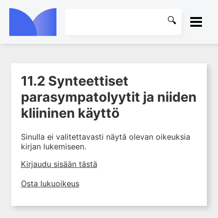
ETUSIVU
11.2 Synteettiset
1. Johdanto farmakologiaan
KIRJASTO
parasympatolyytit ja niiden
2. Lääkkeiden kemia
OHJEET
kliininen käyttö
3. Lääkekehitys
4. Lääkeaineiden
KIRJAUDU SISÄÄN
vaikutusmekanismit: reseptorit*
Sinulla ei valitettavasti näytä olevan oikeuksia
kirjan lukemiseen.
5. Farmakokinetiikka
Kirjaudu sisään tästä
6. Vierasainemetabolia
7. Lääkkeen annos, pitoisuus ja
Osta lukuoikeus
vaste
8. Lääkemuodot ja antoreitit