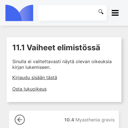
ETUSIVU
11.1 Vaiheet elimistössä
1. Johdanto farmakologiaan
KIRJASTO
2. Lääkkeiden kemia
Sinulla ei valitettavasti näytä olevan oikeuksia
OHJEET
3. Lääkekehitys
kirjan lukemiseen.
4. Lääkeaineiden
KIRJAUDU SISÄÄN
Kirjaudu sisään tästä
vaikutusmekanismit: reseptorit*
5. Farmakokinetiikka
Osta lukuoikeus
6. Vierasainemetabolia
7. Lääkkeen annos, pitoisuus ja
vaste
8. Lääkemuodot ja antoreitit
10.4
Myasthenia gravis