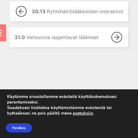
9. Neurofarmakologian
perusteet
30.13
Rytmihäiriölääkkeiden interaktiot
10. Kolinergistä stimulaatiota
aiheuttavat lääkkeet
11. Kolinergisiä
muskariinireseptoreita
31.0
Verisuonia laajentavat lääkkeet
salpaavat lääkkeet
12. Hermo-lihasliitokseen
vaikuttavat lääkkeet
13. Adrenergisten reseptorien
agonistit (sympatomimeetit)
14. Adrenergisten reseptorien
salpaajat
Käytämme sivustollamme evästeitä käyttökokemuksesi
15. Puudutteet
parantamiseksi.
Saadaksesi lisätietoa käyttämistämme evästeistä tai
16. Histamiini ja
kytkeäksesi ne pois päältä mene
asetuksiin
.
histamiinireseptoreihin
Anna palautetta
vaikuttavat lääkkeet
Tietosuojaseloste
Hyväksy
17. 5-hydroksitryptamiini ja 5-
Käyttöehdot
HT-reseptoreihin vaikuttavat