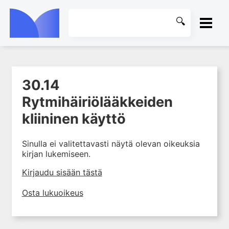
ETUSIVU
30.14
1. Johdanto farmakologiaan
KIRJASTO
Rytmihäiriölääkkeiden
2. Lääkkeiden kemia
OHJEET
kliininen käyttö
3. Lääkekehitys
4. Lääkeaineiden
KIRJAUDU SISÄÄN
vaikutusmekanismit: reseptorit*
Sinulla ei valitettavasti näytä olevan oikeuksia
kirjan lukemiseen.
5. Farmakokinetiikka
Kirjaudu sisään tästä
6. Vierasainemetabolia
7. Lääkkeen annos, pitoisuus ja
Osta lukuoikeus
vaste
8. Lääkemuodot ja antoreitit