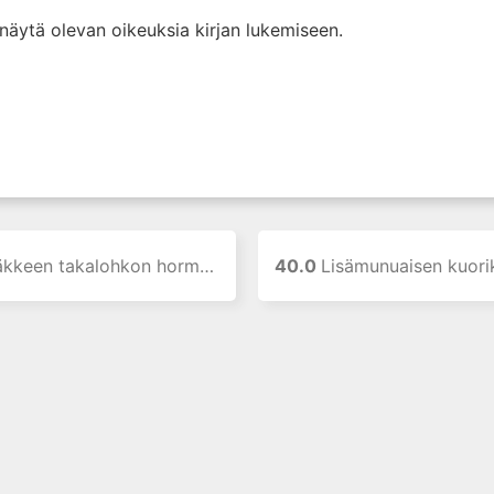
i näytä olevan oikeuksia kirjan lukemiseen.
äkkeen takalohkon hormonit
40.0
Lisämunuaisen kuorike