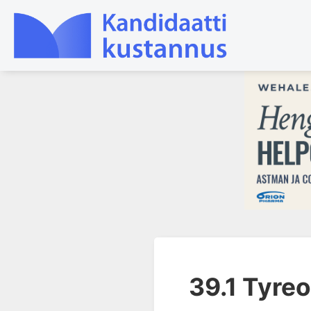
1. Johdanto farmakologiaan
2. Lääkkeiden kemia
3. Lääkekehitys
4. Lääkeaineiden
vaikutusmekanismit: reseptorit*
5. Farmakokinetiikka
6. Vierasainemetabolia
7. Lääkkeen annos, pitoisuus ja
vaste
39.1 Tyreo
8. Lääkemuodot ja antoreitit