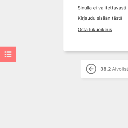
9. Neurofarmakologian
Sinulla ei valitettavast
perusteet
Kirjaudu sisään tästä
10. Kolinergistä stimulaatiota
aiheuttavat lääkkeet
Osta lukuoikeus
11. Kolinergisiä
muskariinireseptoreita
salpaavat lääkkeet
12. Hermo-lihasliitokseen
vaikuttavat lääkkeet
13. Adrenergisten reseptorien
38.2
Aivolis
agonistit (sympatomimeetit)
14. Adrenergisten reseptorien
salpaajat
15. Puudutteet
16. Histamiini ja
histamiinireseptoreihin
vaikuttavat lääkkeet
17. 5-hydroksitryptamiini ja 5-