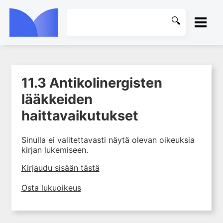
ETUSIVU
11.3 Antikolinergisten
1. Johdanto farmakologiaan
KIRJASTO
lääkkeiden
2. Lääkkeiden kemia
OHJEET
haittavaikutukset
3. Lääkekehitys
4. Lääkeaineiden
KIRJAUDU SISÄÄN
vaikutusmekanismit: reseptorit*
Sinulla ei valitettavasti näytä olevan oikeuksia
kirjan lukemiseen.
5. Farmakokinetiikka
Kirjaudu sisään tästä
6. Vierasainemetabolia
7. Lääkkeen annos, pitoisuus ja
Osta lukuoikeus
vaste
8. Lääkemuodot ja antoreitit