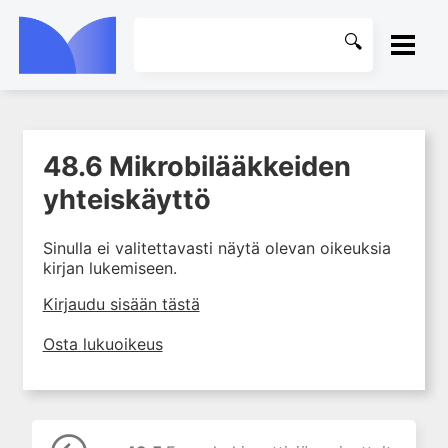
ETUSIVU
48.6 Mikrobilääkkeiden
1. Johdanto farmakologiaan
KIRJASTO
yhteiskäyttö
2. Lääkkeiden kemia
OHJEET
3. Lääkekehitys
Sinulla ei valitettavasti näytä olevan oikeuksia
4. Lääkeaineiden
kirjan lukemiseen.
KIRJAUDU SISÄÄN
vaikutusmekanismit: reseptorit*
Kirjaudu sisään tästä
5. Farmakokinetiikka
6. Vierasainemetabolia
Osta lukuoikeus
7. Lääkkeen annos, pitoisuus ja
vaste
8. Lääkemuodot ja antoreitit