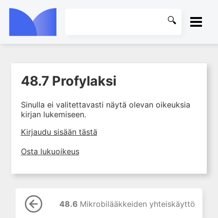
ETUSIVU
48.7 Profylaksi
1. Johdanto farmakologiaan
KIRJASTO
2. Lääkkeiden kemia
Sinulla ei valitettavasti näytä olevan oikeuksia
OHJEET
3. Lääkekehitys
kirjan lukemiseen.
4. Lääkeaineiden
KIRJAUDU SISÄÄN
Kirjaudu sisään tästä
vaikutusmekanismit: reseptorit*
5. Farmakokinetiikka
Osta lukuoikeus
6. Vierasainemetabolia
7. Lääkkeen annos, pitoisuus ja
vaste
8. Lääkemuodot ja antoreitit
48.6
Mikrobilääkkeiden yhteiskäyttö