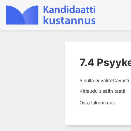
1. Johdanto farmakologiaan
7.4 Psyyke
2. Lääkkeiden kemia
3. Lääkekehitys
4. Lääkeaineiden
Sinulla ei valitettavast
vaikutusmekanismit: reseptorit*
Kirjaudu sisään tästä
5. Farmakokinetiikka
Osta lukuoikeus
6. Vierasainemetabolia
7. Lääkkeen annos, pitoisuus ja
vaste
7.0 Lääkkeen annos,