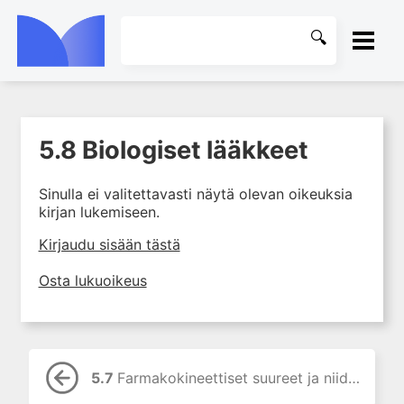
ETUSIVU
5.8 Biologiset lääkkeet
1. Johdanto farmakologiaan
KIRJASTO
2. Lääkkeiden kemia
Sinulla ei valitettavasti näytä olevan oikeuksia
OHJEET
3. Lääkekehitys
kirjan lukemiseen.
4. Lääkeaineiden
KIRJAUDU SISÄÄN
Kirjaudu sisään tästä
vaikutusmekanismit: reseptorit*
5. Farmakokinetiikka
Osta lukuoikeus
5.0 Farmakokinetiikka
5.1 Lääkeaineiden kulku
solukalvon läpi
5.2 TIETORUUTU L5
5.7
Farmakokineettiset suureet ja niiden merkitys lääkehoidossa