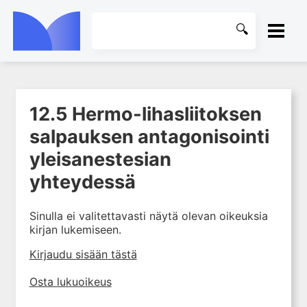
ETUSIVU
12.5 Hermo-lihasliitoksen
1. Johdanto farmakologiaan
KIRJASTO
salpauksen antagonisointi
2. Lääkkeiden kemia
OHJEET
yleisanestesian
3. Lääkekehitys
4. Lääkeaineiden
yhteydessä
KIRJAUDU SISÄÄN
vaikutusmekanismit: reseptorit*
5. Farmakokinetiikka
Sinulla ei valitettavasti näytä olevan oikeuksia
kirjan lukemiseen.
6. Vierasainemetabolia
7. Lääkkeen annos, pitoisuus ja
Kirjaudu sisään tästä
vaste
Osta lukuoikeus
8. Lääkemuodot ja antoreitit