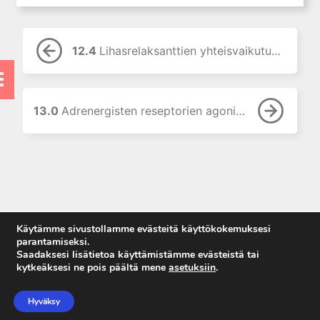
9. Neurofarmakologian
perusteet
10. Kolinergistä stimulaatiota
12.4
Lihasrelaksanttien yhteisvaikutukset
aiheuttavat lääkkeet
11. Kolinergisiä
muskariinireseptoreita
salpaavat lääkkeet
13.0
Adrenergisten reseptorien agonistit (sympatomimeetit)
12. Hermo-lihasliitokseen
vaikuttavat lääkkeet
12.0 Hermo-lihasliitokseen
vaikuttavat lääkkeet
12.1 Hermo-lihasliitoksen
rakenne ja toiminta
Käytämme sivustollamme evästeitä käyttökokemuksesi
12.2 Nondepolarisoivat
parantamiseksi.
lihasrelaksantit
Saadaksesi lisätietoa käyttämistämme evästeistä tai
12.3 Depolarisoivat
kytkeäksesi ne pois päältä mene
asetuksiin
.
lihasrelaksantit
Anna palautetta
Tietosuojaseloste
12.4 Lihasrelaksanttien
Hyväksy
Käyttöehdot
yhteisvaikutukset