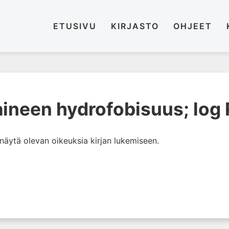
ETUSIVU
KIRJASTO
OHJEET
ineen hydrofobisuus; log P
i näytä olevan oikeuksia kirjan lukemiseen.