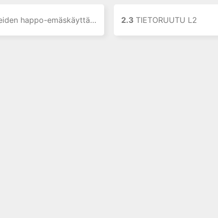
appo-emäskäyttäytyminen ja varauksellisuus
2.3
TIETORUUTU L2