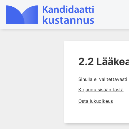
1. Johdanto farmakologiaan
2.2 Lääkea
2. Lääkkeiden kemia
2.0 Lääkeaineiden kemia
2.1 Lääkeaineiden happo-
Sinulla ei valitettavast
emäskäyttäytyminen ja
Kirjaudu sisään tästä
varauksellisuus
2.2 Lääkeaineen
Osta lukuoikeus
hydrofobisuus; log P ja log
D
2.3 TIETORUUTU L2
2.4 Metabolia