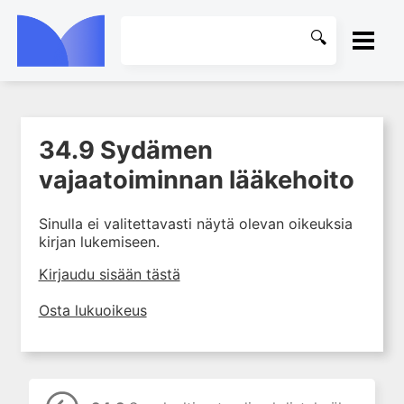
ETUSIVU
34.9 Sydämen
1. Johdanto farmakologiaan
KIRJASTO
vajaatoiminnan lääkehoito
2. Lääkkeiden kemia
OHJEET
3. Lääkekehitys
Sinulla ei valitettavasti näytä olevan oikeuksia
4. Lääkeaineiden
kirjan lukemiseen.
KIRJAUDU SISÄÄN
vaikutusmekanismit: reseptorit*
Kirjaudu sisään tästä
5. Farmakokinetiikka
6. Vierasainemetabolia
Osta lukuoikeus
7. Lääkkeen annos, pitoisuus ja
vaste
8. Lääkemuodot ja antoreitit