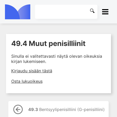
ETUSIVU
49.4 Muut penisilliinit
1. Johdanto farmakologiaan
KIRJASTO
2. Lääkkeiden kemia
Sinulla ei valitettavasti näytä olevan oikeuksia
OHJEET
3. Lääkekehitys
kirjan lukemiseen.
4. Lääkeaineiden
KIRJAUDU SISÄÄN
Kirjaudu sisään tästä
vaikutusmekanismit: reseptorit*
5. Farmakokinetiikka
Osta lukuoikeus
6. Vierasainemetabolia
7. Lääkkeen annos, pitoisuus ja
vaste
8. Lääkemuodot ja antoreitit
49.3
Bentsyylipenisilliini (G-penisilliini)