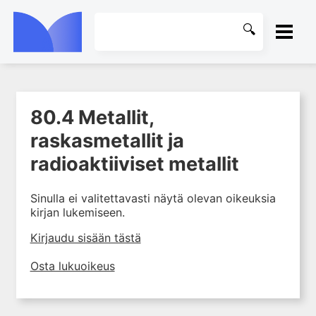
ETUSIVU
80.4 Metallit,
1. Johdanto farmakologiaan
KIRJASTO
raskasmetallit ja
2. Lääkkeiden kemia
OHJEET
radioaktiiviset metallit
3. Lääkekehitys
4. Lääkeaineiden
KIRJAUDU SISÄÄN
vaikutusmekanismit: reseptorit*
Sinulla ei valitettavasti näytä olevan oikeuksia
kirjan lukemiseen.
5. Farmakokinetiikka
Kirjaudu sisään tästä
6. Vierasainemetabolia
7. Lääkkeen annos, pitoisuus ja
Osta lukuoikeus
vaste
8. Lääkemuodot ja antoreitit