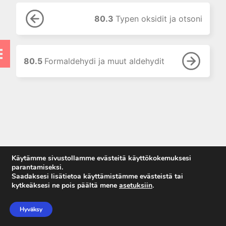
9. Neurofarmakologian
perusteet
80.3
Typen oksidit ja otsoni
10. Kolinergistä stimulaatiota
aiheuttavat lääkkeet
11. Kolinergisiä
muskariinireseptoreita
80.5
Formaldehydi ja muut aldehydit
salpaavat lääkkeet
12. Hermo-lihasliitokseen
vaikuttavat lääkkeet
13. Adrenergisten reseptorien
agonistit (sympatomimeetit)
14. Adrenergisten reseptorien
salpaajat
Käytämme sivustollamme evästeitä käyttökokemuksesi
15. Puudutteet
parantamiseksi.
Saadaksesi lisätietoa käyttämistämme evästeistä tai
16. Histamiini ja
kytkeäksesi ne pois päältä mene
asetuksiin
.
histamiinireseptoreihin
Anna palautetta
vaikuttavat lääkkeet
Tietosuojaseloste
Hyväksy
17. 5-hydroksitryptamiini ja 5-
Käyttöehdot
HT-reseptoreihin vaikuttavat