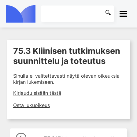
ETUSIVU
75.3 Kliinisen tutkimuksen
1. Farmakokinetiikan käsitteet
KIRJASTO
ja sovellutukset lääkehoitoon
suunnittelu ja toteutus
2. Lääkkeiden antotavat
OHJEET
Sinulla ei valitettavasti näytä olevan oikeuksia
3. Lääkeaineen pitoisuuden ja
kirjan lukemiseen.
vaikutuksen suhde
KIRJAUDU SISÄÄN
4. Lääkeaineiden haitalliset
Kirjaudu sisään tästä
yhteisvaikutukset
Osta lukuoikeus
5. Farmakogeneettiset
yksilövaihtelut
6. Lääkeaineiden
pitoisuusmittaukset