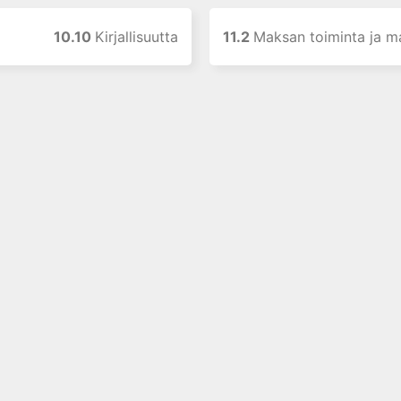
10.10
Kirjallisuutta
11.2
Maksan toiminta ja maksataudin aiheuttamat muut