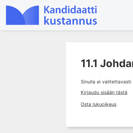
1. Farmakokinetiikan käsitteet
ja sovellutukset lääkehoitoon
11.1 Johd
2. Lääkkeiden antotavat
3. Lääkeaineen pitoisuuden ja
Sinulla ei valitettavast
vaikutuksen suhde
Kirjaudu sisään tästä
4. Lääkeaineiden haitalliset
yhteisvaikutukset
Osta lukuoikeus
5. Farmakogeneettiset
yksilövaihtelut
6. Lääkeaineiden
pitoisuusmittaukset