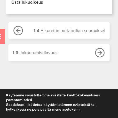
Osta lukuoikeus
1.8 Puoliintumisaika
1.9 Kumuloituminen
1.10 Puhdistuma
1.11 Annoksesta riippuvainen
1.4
Alkureitin metabolian seuraukset
farmakokinetiikka
1.12 Kyllästysannos ja
ylläpitoannos
1.6
Jakautumistilavuus
1.13 Kirjallisuutta
2. Lääkkeiden antotavat
3. Lääkeaineen pitoisuuden ja
vaikutuksen suhde
4. Lääkeaineiden haitalliset
yhteisvaikutukset
Käytämme sivustollamme evästeitä käyttökokemuksesi
parantamiseksi.
5. Farmakogeneettiset
Saadaksesi lisätietoa käyttämistämme evästeistä tai
yksilövaihtelut
kytkeäksesi ne pois päältä mene
asetuksiin
.
6. Lääkeaineiden
Anna palautetta