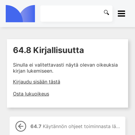
ETUSIVU
64.8 Kirjallisuutta
1. Farmakokinetiikan käsitteet
KIRJASTO
ja sovellutukset lääkehoitoon
Sinulla ei valitettavasti näytä olevan oikeuksia
2. Lääkkeiden antotavat
OHJEET
kirjan lukemiseen.
3. Lääkeaineen pitoisuuden ja
vaikutuksen suhde
KIRJAUDU SISÄÄN
Kirjaudu sisään tästä
4. Lääkeaineiden haitalliset
Osta lukuoikeus
yhteisvaikutukset
5. Farmakogeneettiset
yksilövaihtelut
6. Lääkeaineiden
pitoisuusmittaukset
64.7
Käytännön ohjeet toiminnasta lääkevahingon yhteydessä