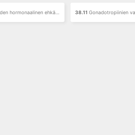
en hormonaalinen ehkäisy
38.11
Gonadotropiinien vapauttajaho