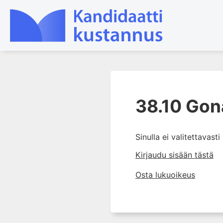
1. Farmakokinetiikan käsitteet
ja sovellutukset lääkehoitoon
38.10 Gon
2. Lääkkeiden antotavat
3. Lääkeaineen pitoisuuden ja
Sinulla ei valitettavast
vaikutuksen suhde
Kirjaudu sisään tästä
4. Lääkeaineiden haitalliset
yhteisvaikutukset
Osta lukuoikeus
5. Farmakogeneettiset
yksilövaihtelut
6. Lääkeaineiden
pitoisuusmittaukset