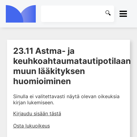
ETUSIVU
23.11 Astma- ja
1. Farmakokinetiikan käsitteet
KIRJASTO
ja sovellutukset lääkehoitoon
keuhkoahtaumatautipotilaan
2. Lääkkeiden antotavat
OHJEET
muun lääkityksen
3. Lääkeaineen pitoisuuden ja
huomioiminen
vaikutuksen suhde
KIRJAUDU SISÄÄN
4. Lääkeaineiden haitalliset
Sinulla ei valitettavasti näytä olevan oikeuksia
yhteisvaikutukset
kirjan lukemiseen.
5. Farmakogeneettiset
yksilövaihtelut
Kirjaudu sisään tästä
6. Lääkeaineiden
Osta lukuoikeus
pitoisuusmittaukset