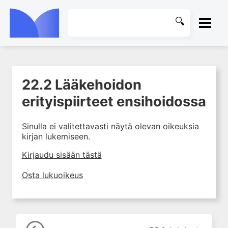
ETUSIVU
22.2 Lääkehoidon
1. Farmakokinetiikan käsitteet
KIRJASTO
ja sovellutukset lääkehoitoon
erityispiirteet ensihoidossa
2. Lääkkeiden antotavat
OHJEET
Sinulla ei valitettavasti näytä olevan oikeuksia
3. Lääkeaineen pitoisuuden ja
kirjan lukemiseen.
vaikutuksen suhde
KIRJAUDU SISÄÄN
4. Lääkeaineiden haitalliset
Kirjaudu sisään tästä
yhteisvaikutukset
Osta lukuoikeus
5. Farmakogeneettiset
yksilövaihtelut
6. Lääkeaineiden
pitoisuusmittaukset