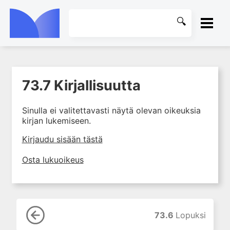
ETUSIVU
73.7 Kirjallisuutta
1. Farmakokinetiikan käsitteet
KIRJASTO
ja sovellutukset lääkehoitoon
Sinulla ei valitettavasti näytä olevan oikeuksia
2. Lääkkeiden antotavat
OHJEET
kirjan lukemiseen.
3. Lääkeaineen pitoisuuden ja
vaikutuksen suhde
KIRJAUDU SISÄÄN
Kirjaudu sisään tästä
4. Lääkeaineiden haitalliset
Osta lukuoikeus
yhteisvaikutukset
5. Farmakogeneettiset
yksilövaihtelut
6. Lääkeaineiden
pitoisuusmittaukset
73.6
Lopuksi