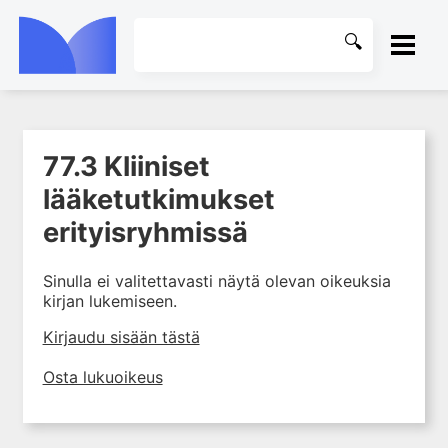
ETUSIVU
77.3 Kliiniset
1. Farmakokinetiikan käsitteet
KIRJASTO
ja sovellutukset lääkehoitoon
lääketutkimukset
2. Lääkkeiden antotavat
OHJEET
erityisryhmissä
3. Lääkeaineen pitoisuuden ja
vaikutuksen suhde
KIRJAUDU SISÄÄN
Sinulla ei valitettavasti näytä olevan oikeuksia
4. Lääkeaineiden haitalliset
kirjan lukemiseen.
yhteisvaikutukset
Kirjaudu sisään tästä
5. Farmakogeneettiset
yksilövaihtelut
Osta lukuoikeus
6. Lääkeaineiden
pitoisuusmittaukset